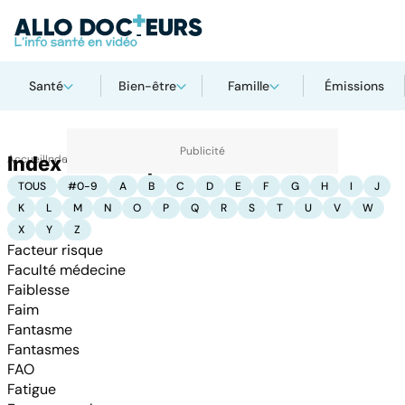
Santé
Bien-être
Famille
Émissions
Accueil
Index thématique : F
Index thématiques
TOUS
#0-9
A
B
C
D
E
F
G
H
I
J
K
L
M
N
O
P
Q
R
S
T
U
V
W
X
Y
Z
Facteur risque
Faculté médecine
Faiblesse
Faim
Fantasme
Fantasmes
FAO
Fatigue