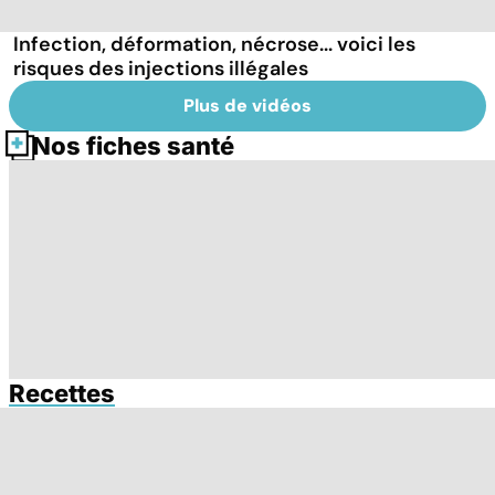
Infection, déformation, nécrose... voici les
risques des injections illégales
Plus de vidéos
Nos fiches santé
Recettes
Tout savoir sur
Tout savoir sur la
Q
les infections
fécondation in
c
pulmonaires
vitro