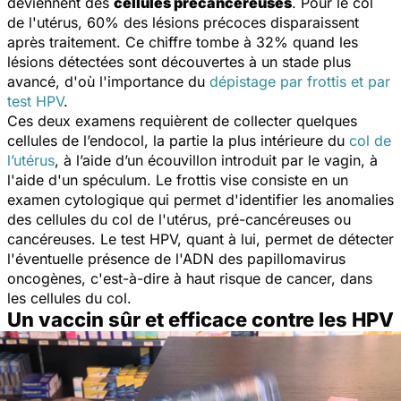
deviennent des
cellules précancéreuses
. Pour le col
de l'utérus, 60% des lésions précoces disparaissent
après traitement. Ce chiffre tombe à 32% quand les
lésions détectées sont découvertes à un stade plus
avancé, d'où l'importance du
dépistage par frottis et par
test HPV
.
Ces deux examens requièrent de collecter quelques
cellules de l’endocol, la partie la plus intérieure du
col de
l’utérus
, à l’aide d’un écouvillon introduit par le vagin, à
l'aide d'un spéculum. Le frottis vise consiste en un
examen cytologique qui permet d'identifier les anomalies
des cellules du col de l'utérus, pré-cancéreuses ou
cancéreuses. Le test HPV, quant à lui, permet de détecter
l'éventuelle présence de l'ADN des papillomavirus
oncogènes, c'est-à-dire à haut risque de cancer, dans
les cellules du col.
Un vaccin sûr et efficace contre les HPV