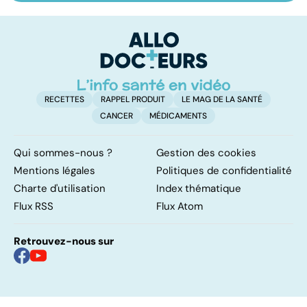
salivaires : les
les acouphènes ?
po
tumeurs de la
glande parotide
RECETTES
RAPPEL PRODUIT
LE MAG DE LA SANTÉ
CANCER
MÉDICAMENTS
Qui sommes-nous ?
Gestion des cookies
Mentions légales
Politiques de confidentialité
Charte d'utilisation
Index thématique
Flux RSS
Flux Atom
Retrouvez-nous sur