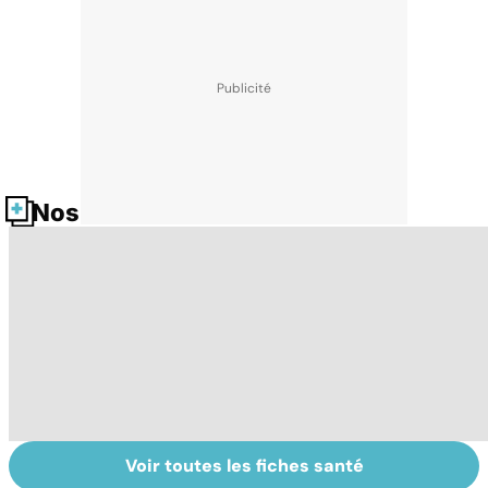
Nos fiches santé
Voir toutes les fiches santé
Glandes
Peut-on soigner
Gy