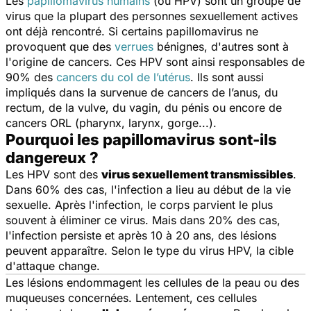
Les
papillomavirus humains
(ou HPV) sont un groupe de
virus que la plupart des personnes sexuellement actives
ont déjà rencontré. Si certains papillomavirus ne
provoquent que des
verrues
bénignes, d'autres sont à
l'origine de cancers. Ces HPV sont ainsi responsables de
90% des
cancers du col de l’utérus
. Ils sont aussi
impliqués dans la survenue de cancers de l’anus, du
rectum, de la vulve, du vagin, du pénis ou encore de
cancers ORL (pharynx, larynx, gorge...).
Pourquoi les papillomavirus sont-ils
dangereux ?
Les HPV sont des
virus sexuellement transmissibles
.
Dans 60% des cas, l'infection a lieu au début de la vie
sexuelle. Après l'infection, le corps parvient le plus
souvent à éliminer ce virus. Mais dans 20% des cas,
l'infection persiste et après 10 à 20 ans, des lésions
peuvent apparaître. Selon le type du virus HPV, la cible
d'attaque change.
Les lésions endommagent les cellules de la peau ou des
muqueuses concernées. Lentement, ces cellules