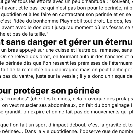
t gérer tous les efforts avec un peu d’habitude :
"souvent, 
'avant et le bas, ce qui n'est pas bon pour le périnée, ni p
u quotidien et à les faire en contractant son périnée et en se
 : c'est l'idée du bonhomme Playmobil tout droit. Le dos, le
n avant avec le dos droit jusqu'au moment où les fesses se s
e et pas de la taille.
"
t sans danger et gérer un éter
 un bras appuyé sur une cuisse et l'autre qui ramasse, sans 
. On se relève dos droit, en tournant autour des hanches et no
nt le périnée dès que l'on ressent les prémisses de l'éternu
 fait de la remontée du diaphragme mais on peut l'anticiper
bas du ventre, juste sur la vessie ; il y a donc un risque de 
pour protéger son périnée
ts "crunches" (chez les femmes, cela provoque des prolaps
i on veut muscler ses abdominaux, on fait du bon gainage !
e grandit, on expire et on ne fait pas de mouvements qui plie
que l'on fait un sport d'impact debout, c'est la gravité et t
e périnée... Dans la vie quotidienne, j'observe que de nom