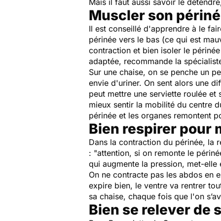
Mais il faut aussi savoir le détend
Muscler son périné
Il est conseillé d'apprendre à le f
périnée vers le bas (ce qui est mauv
contraction et bien isoler le périné
adaptée
, recommande la spécialist
Sur une chaise, on se penche un peu
envie d'uriner. On sent alors une di
peut mettre une serviette roulée et 
mieux sentir la mobilité du centre 
périnée et les organes remontent po
Bien respirer pour
Dans la contraction du périnée, la 
: "
attention, si on remonte le périné
qui augmente la pression
, met-elle
On ne contracte pas les abdos en exp
expire bien, le ventre va rentrer to
sa chaise, chaque fois que l'on s’a
Bien se relever de 