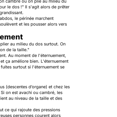
on cambre ou on plie au milieu du
our le dos !
" Il s'agit alors de prêter
 grandissant.
s abdos, le périnée marchent
oulèvent et les pousser alors vers
nuement
plier au milieu du dos surtout. On
n de la taille
."
ement. Au moment de l'éternuement,
 et ça améliore bien. L'éternuement
fuites surtout si l'éternuement se
us (descentes d’organe) et chez les
 Si on est avachi ou cambré, les
nt au niveau de la taille et des
out ce qui rajoute des pressions
breuses personnes courent alors