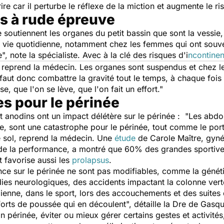
rire car il perturbe le réflexe de la miction et augmente le ri
s à rude épreuve
soutiennent les organes du petit bassin que sont la vessie, 
 vie quotidienne, notamment chez les femmes qui ont souve
e",
note la spécialiste
.
Avec à la clé des risques d'i
ncontinen
, reprend la médecin.
Les organes sont suspendus et chez l
l faut donc combattre la gravité tout le temps, à chaque fois
, que l'on se lève, que l'on fait un effort
."
es pour le périnée
anodins ont un impact délétère sur le périnée : "
Les abdom
ée, sont une catastrophe pour le périnée, tout comme le por
 sol,
reprend la médecin. Une
étude
de Carole Maître, gynéc
et de la performance, a montré que 60% des grandes sportiv
t favorise aussi les
prolapsus
.
ence sur le périnée ne sont pas modifiables, comme la généti
ies neurologiques, des accidents impactant la colonne vertéb
idienne, dans le sport, lors des accouchements et des suite
efforts de poussée qui en découlent
", détaille la Dre de Gasqu
 périnée, éviter ou mieux gérer certains gestes et activités,