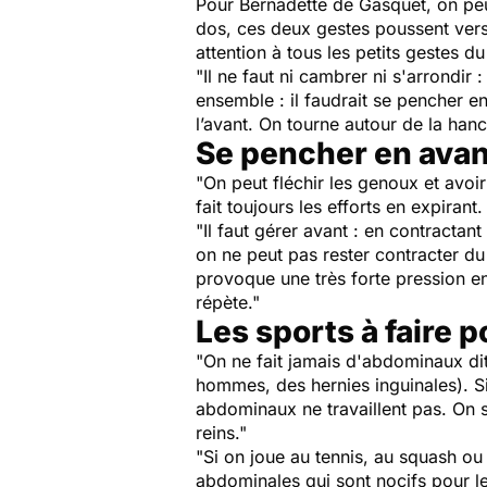
Pour Bernadette de Gasquet, on peu
dos, ces deux gestes poussent vers l
attention à tous les petits gestes d
"
Il ne faut ni cambrer ni s'arrondir
ensemble : il faudrait se pencher e
l’avant. On tourne autour de la hanch
Se pencher en avan
"
On peut fléchir les genoux et avoir
fait toujours les efforts en expirant
"
Il faut gérer avant : en contracta
on ne peut pas rester contracter du
provoque une très forte pression en 
répète
."
Les sports à faire 
"
On ne fait jamais d'abdominaux di
hommes, des hernies inguinales). S
abdominaux ne travaillent pas. On s
reins
."
"
Si on joue au tennis, au squash ou 
abdominales qui sont nocifs pour l