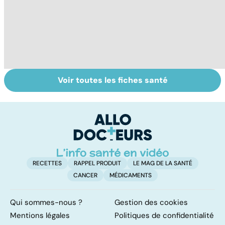
Voir toutes les fiches santé
HPV : tout savoir
Vaginisme,
Gy
sur les
vulvodynie,
po
papillomavirus
vestibulite... Mais
de quoi s'agit-il ?
RECETTES
RAPPEL PRODUIT
LE MAG DE LA SANTÉ
CANCER
MÉDICAMENTS
Qui sommes-nous ?
Gestion des cookies
Mentions légales
Politiques de confidentialité