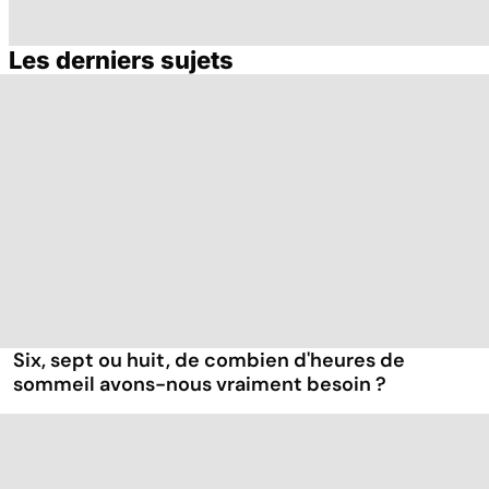
Les derniers sujets
Bien dormir,
Fatigue
Q
mais... sans
chronique : un
t
médicaments !
syndrome mal
c
connu
Six, sept ou huit, de combien d'heures de
sommeil avons-nous vraiment besoin ?