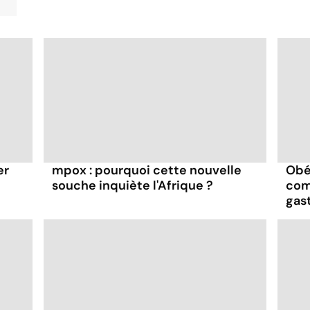
er
mpox : pourquoi cette nouvelle
Obés
souche inquiète l'Afrique ?
com
gas