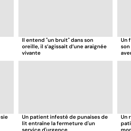
Il entend "un bruit" dans son
Un 
oreille, il s’agissait d’une araignée
son 
vivante
ave
ésie
Un patient infesté de punaises de
Un r
lit entraîne la fermeture d'un
pat
service d'urgence
mon