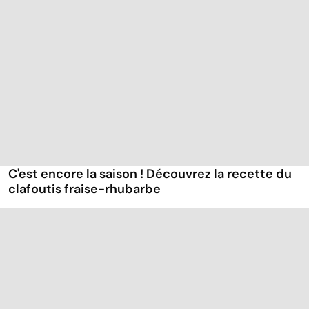
mangeons-nous
l'index
co
trop de
glycémique ?
cu
protéines ?
g
C'est encore la saison ! Découvrez la recette du
clafoutis fraise-rhubarbe