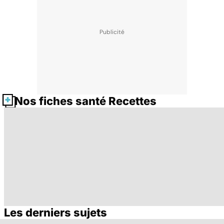
Nos fiches santé Recettes
Les derniers sujets
Alimentation :
Qu'est-ce que
M