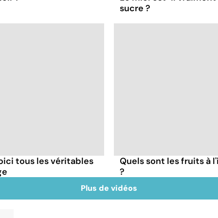
sucre ?
oici tous les véritables
Quels sont les fruits à 
ge
?
Plus de vidéos