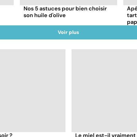
Nos 5 astuces pour bien choisir
Apé
son huile d'olive
tar
pap
Voir plus
oir ?
Le miel est-il vraiment