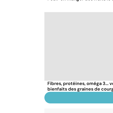
Fibres, protéines, oméga 3... v
bienfaits des graines de cour