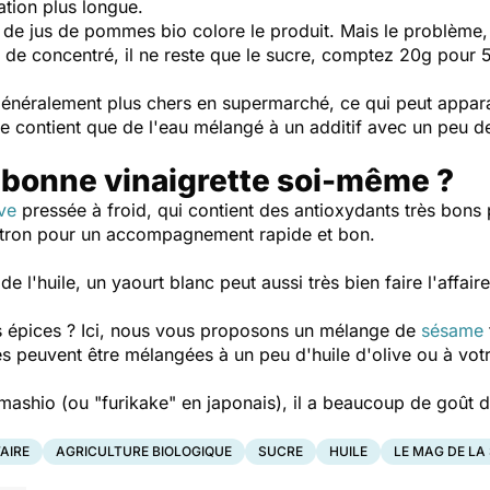
ation plus longue.
 de jus de pommes bio colore le produit. Mais le problème
 de concentré, il ne reste que le sucre, comptez 20g pour
énéralement plus chers en supermarché, ce qui peut appa
e ne contient que de l'eau mélangé à un additif avec un peu
 bonne vinaigrette soi-même ?
ive
pressée à froid, qui contient des antioxydants très bons
 citron pour un accompagnement rapide et bon.
e l'huile, un yaourt blanc peut aussi très bien faire l'affai
nes épices ? Ici, nous vous proposons un mélange de
sésame
les peuvent être mélangées à un peu d'huile d'olive ou à vot
mashio (ou "
furikake
" en japonais), il a beaucoup de goût d
AIRE
AGRICULTURE BIOLOGIQUE
SUCRE
HUILE
LE MAG DE LA