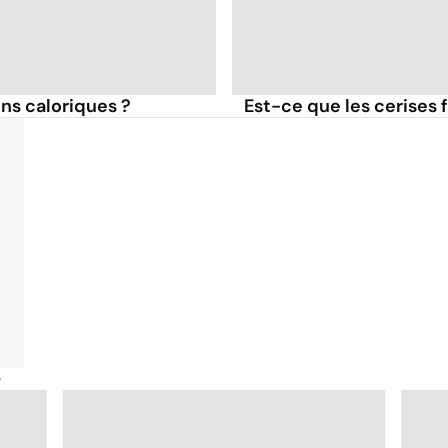
ins caloriques ?
Est-ce que les cerises f
é