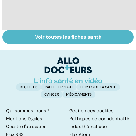
Voir toutes les fiches santé
Nécrose : quand
Intestin irritable :
Q
les tissus
le régime
l'
meurent
FODMAP, une
g
solution ?
RECETTES
RAPPEL PRODUIT
LE MAG DE LA SANTÉ
CANCER
MÉDICAMENTS
Qui sommes-nous ?
Gestion des cookies
Mentions légales
Politiques de confidentialité
Charte d'utilisation
Index thématique
Flux RSS
Flux Atom