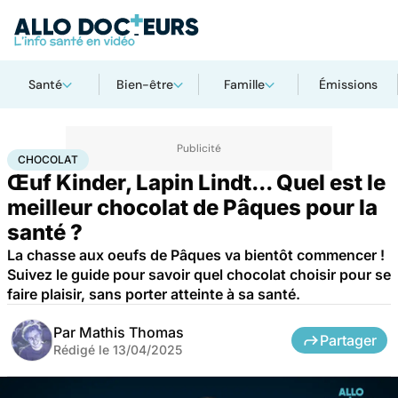
Santé
Bien-être
Famille
Émissions
Accueil
Bien-être
Nutrition
Chocolat
CHOCOLAT
Œuf Kinder, Lapin Lindt... Quel est le
meilleur chocolat de Pâques pour la
santé ?
La chasse aux oeufs de Pâques va bientôt commencer !
Suivez le guide pour savoir quel chocolat choisir pour se
faire plaisir, sans porter atteinte à sa santé.
Par
Mathis Thomas
Partager
Rédigé le
13/04/2025