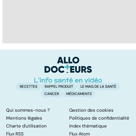
Tout savoir sur
Tout savoir sur la
Q
les infections
fécondation in
c
pulmonaires
vitro
RECETTES
RAPPEL PRODUIT
LE MAG DE LA SANTÉ
CANCER
MÉDICAMENTS
Qui sommes-nous ?
Gestion des cookies
Mentions légales
Politiques de confidentialité
Charte d'utilisation
Index thématique
Flux RSS
Flux Atom