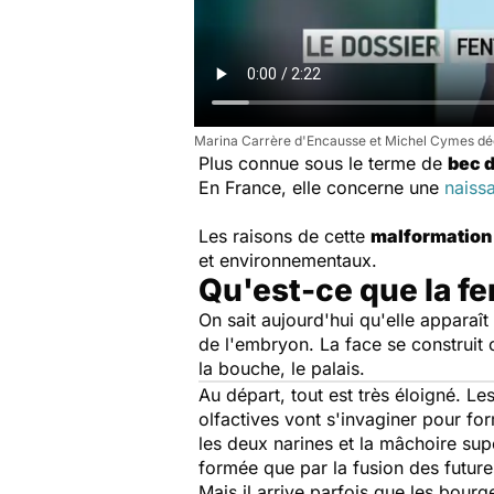
Marina Carrère d'Encausse et Michel Cymes décr
Plus connue sous le terme de
bec d
En France, elle concerne une
naiss
Les raisons de cette
malformation
et environnementaux.
Qu'est-ce que la fe
On sait aujourd'hui qu'elle apparaît
de l'embryon. La face se construit
la bouche, le palais.
Au départ, tout est très éloigné. L
olfactives vont s'invaginer pour fo
les deux narines et la mâchoire supé
formée que par la fusion des futur
Mais il arrive parfois que les bour