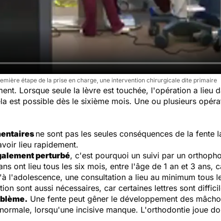
remière étape de la prise en charge, une intervention chirurgicale dite primaire
ment. Lorsque seule la lèvre est touchée, l'opération a lieu 
a est possible dès le sixième mois. Une ou plusieurs opéra
mentaires
ne sont pas les seules conséquences de la fente la
avoir lieu rapidement.
galement perturbé
, c'est pourquoi un suivi par un orthopho
ns ont lieu tous les six mois, entre l'âge de 1 an et 3 ans, 
à l'adolescence, une consultation a lieu au minimum tous l
n sont aussi nécessaires, car certaines lettres sont diffici
oblème.
Une fente peut gêner le développement des mâchoires
anormale, lorsqu'une incisive manque. L'orthodontie joue don