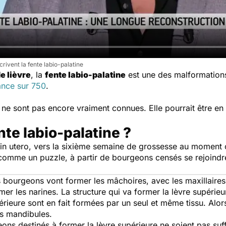
ivent la fente labio-palatine
e lièvre
, la
fente labio-palatine
est une des malformations
ance sur 750
.
ne sont pas encore vraiment connues. Elle pourrait être en
nte labio-palatine ?
in utero
, vers la sixième semaine de grossesse au moment 
 comme un puzzle, à partir de bourgeons censés se rejoindre
es bourgeons vont former les mâchoires, avec les maxillaire
rmer les narines. La structure qui va former la lèvre supérie
rieure sont en fait formées par un seul et même tissu. Alors q
es mandibules.
geons destinés à former la lèvre supérieure ne soient pas s