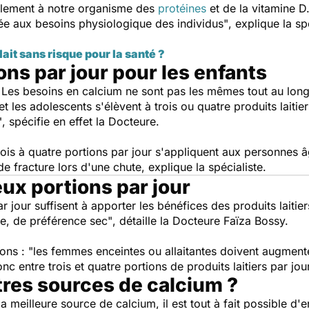
galement à notre organisme des
protéines
et de la vitamine D
e aux besoins physiologique des individus"
, explique la sp
ait sans risque pour la santé ?
ons par jour pour les enfants
 Les besoins en calcium ne sont pas les mêmes tout au long d
les adolescents s'élèvent à trois ou quatre produits laitier
"
, spécifie en effet la Docteure.
 à quatre portions par jour s'appliquent aux personnes âgé
de fracture lors d'une chute, explique la spécialiste.
eux portions par jour
 jour suffisent à apporter les bénéfices des produits laitie
e, de préférence sec"
, détaille la Docteure Faïza Bossy.
ions :
"les femmes enceintes ou allaitantes doivent augmente
c entre trois et quatre portions de produits laitiers par jour
tres sources de calcium ?
 la meilleure source de calcium, il est tout à fait possible d