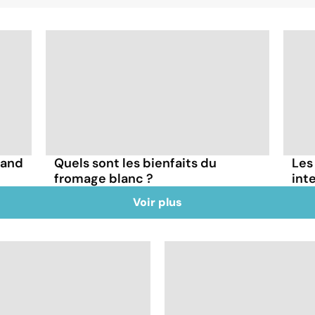
uand
Quels sont les bienfaits du
Les
fromage blanc ?
int
Voir plus