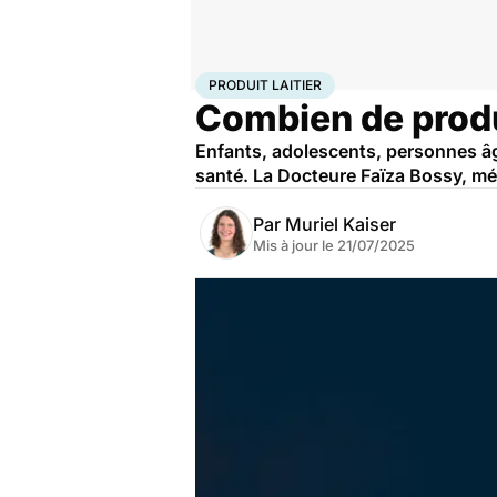
Accueil
Bien-être
Nutrition
Produit laitier
PRODUIT LAITIER
Combien de produi
Enfants, adolescents, personnes âg
santé. La Docteure Faïza Bossy, méd
Par
Muriel Kaiser
Mis à jour le
21/07/2025