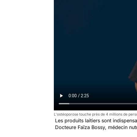
L'ostéoporose touche près de 4 millions de pers
Les produits laitiers sont indispens
Docteure Faïza Bossy, médecin nutri