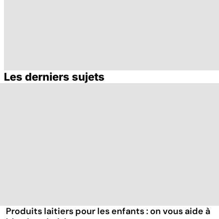
Les derniers sujets
Le TDAH, un
Accident
Tr
trouble de
vasculaire
dé
l'attention avec
cérébral : l'enfant
p
ou sans
également
hyperactivité
touché
Produits laitiers pour les enfants : on vous aide à