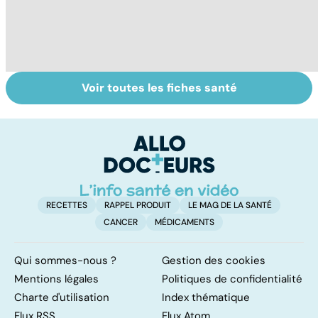
Voir toutes les fiches santé
Tout savoir sur
Inflammation des
L
les infections
amygdales : que
t
pulmonaires
faire en cas
l'
d'angine ?
o
h
RECETTES
RAPPEL PRODUIT
LE MAG DE LA SANTÉ
CANCER
MÉDICAMENTS
Qui sommes-nous ?
Gestion des cookies
Mentions légales
Politiques de confidentialité
Charte d'utilisation
Index thématique
Flux RSS
Flux Atom