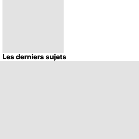
Les derniers sujets
Surcharge en fer :
mieux dépister
l'hémochromatose