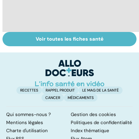
Voir toutes les fiches santé
Anémie :
Tout savoir sur
Le
symptômes,
les maux du froid
u
causes et
a
traitements
RECETTES
RAPPEL PRODUIT
LE MAG DE LA SANTÉ
CANCER
MÉDICAMENTS
Qui sommes-nous ?
Gestion des cookies
Mentions légales
Politiques de confidentialité
Charte d'utilisation
Index thématique
Flux RSS
Flux Atom