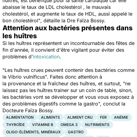
huîtres, est bénéfique pour la santé cardiaque car elle
abaisse le taux de LDL cholestérol , le mauvais
cholestérol, et augmente le taux de HDL, aussi appelé le
bon cholestérol"
, détaille la Dre Faïza Bossy.
Attention aux bactéries présentes dans
les huîtres
Si les huîtres représentent un incontournable des fêtes de
fin d'année, il convient d'être vigilant pour éviter des
problèmes d'
intoxication
.
"Les huîtres crues peuvent contenir des bactéries comme
le
Vibrio vulnificus
".
Faites donc attention à
la provenance et la fraîcheur des huîtres, et surtout, "
ne
laissez pas les huîtres trainer sur un coin de table, sinon,
les bactéries vont se développer et vous vous exposez à
des problèmes digestifs comme la gastro",
conclut la
Docteure Faïza Bossy.
ALIMENTATION
ALIMENTS
ALIMENT CRU
FER
ANÉMIE
THYROÏDE
VITAMINE B
OMEGA 3
NUTRIMENTS
OLIGO-ÉLÉMENTS, MINÉRAUX
GASTRO