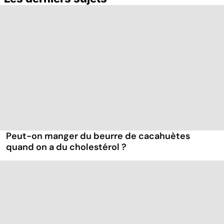
Intestin irritable :
le régime
FODMAP, une
solution ?
Peut-on manger du beurre de cacahuètes
quand on a du cholestérol ?