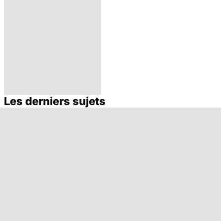
Les derniers sujets
Don de gamètes :
le pour et le
contre d'une
levée de
l'anonymat