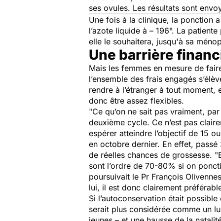
ses ovules. Les résultats sont envo
Une fois à la clinique, la ponction 
l’azote liquide à – 196°. La patien
elle le souhaitera, jusqu'à sa méno
Une barrière financ
Mais les femmes en mesure de faire
l’ensemble des frais engagés s’élèv
rendre à l’étranger à tout moment, 
donc être assez flexibles.
"
Ce qu’on ne sait pas vraiment, par 
deuxième cycle. Ce n’est pas clair
espérer atteindre l’objectif de 15 ou
en octobre dernier. En effet, passé 
de réelles chances de grossesse. "
sont l’ordre de 70-80% si on ponct
poursuivait le Pr François Olivennes
lui, il est donc clairement préférab
Si l’autoconservation était possibl
serait plus considérée comme un lu
jeunes – et une hausse de la natali