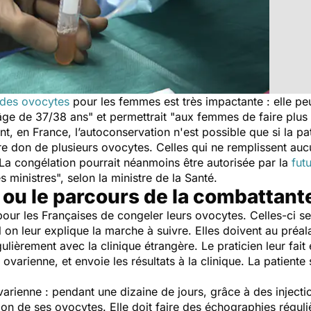
 des ovocytes
pour les femmes est très impactante : elle peut
l'âge de 37/38 ans
" et permettrait "
aux femmes de faire plus 
t, en France, l’autoconservation n'est possible que si la pa
faire don de plusieurs ovocytes. Celles qui ne remplissent au
La congélation pourrait néanmoins être autorisée par la
fut
es ministres
", selon la ministre de la Santé.
 ou le parcours de la combattant
e pour les Françaises de congeler leurs ovocytes. Celles-ci s
 on leur explique la marche à suivre. Elles doivent au préa
ulièrement avec la clinique étrangère. Le praticien leur fai
e ovarienne, et envoie les résultats à la clinique. La patiente
ovarienne : pendant une dizaine de jours, grâce à des injecti
ion de ses ovocytes. Elle doit faire des échographies réguli