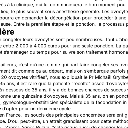
yés à la clinique, qui lui communiquera le bon moment pour
a lieu, le plus souvent sous anesthésie générale. Les ovocyte
te pourra en demander la décongélation pour procéder à une 
pause. Entre la première étape et la ponction, le processus 
ière
 congeler leurs ovocytes sont peu nombreuses. Tout d’abord
e entre 2.000 à 4.000 euros pour une seule ponction. La pat
et s’aménager du temps pour suivre son traitement hormonal.
ailleurs, c’est qu’une femme qui part faire congeler ses ovoc
ement dit comme ça au départ, mais on s’embarque parfois 
 20 ovocytes vitrifiés
", nous expliquait le Pr Michaël Grynbe
35 ans, il est rare que la patiente "récolte" assez d’ovocyt
En-dessous de 35 ans, il y a de bonnes chances de succès s
ionne une quinzaine d’ovocytes. Mais à 35 ans, on en ponc
, gynécologue-obstétricien spécialiste de la fécondation in 
le d’opter pour un deuxième cycle.
e en France, les soucis des principales concernées seraient g
xe. D’où, peut-être, un attrait grandissant pour cette mé
té. D’après Agnès Buzyn, "
cela risque aussi de changer les