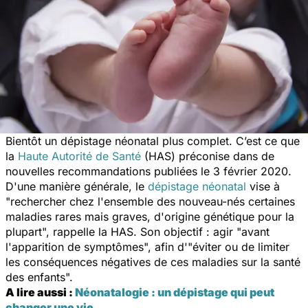
Bientôt un dépistage néonatal plus complet. C’est ce que
la
Haute Autorité de Santé
(HAS) préconise dans de
nouvelles recommandations publiées le 3 février 2020.
D'une manière générale, le
dépistage néonatal
vise à
"
rechercher chez l'ensemble des nouveau-nés certaines
maladies rares mais graves, d'origine génétique pour la
plupart
", rappelle la HAS. Son objectif : agir "
avant
l'apparition de symptômes
", afin d'"
éviter ou de limiter
les conséquences négatives de ces maladies sur la santé
des enfants
".
A lire aussi :
Néonatalogie : un dépistage qui peut
changer une vie