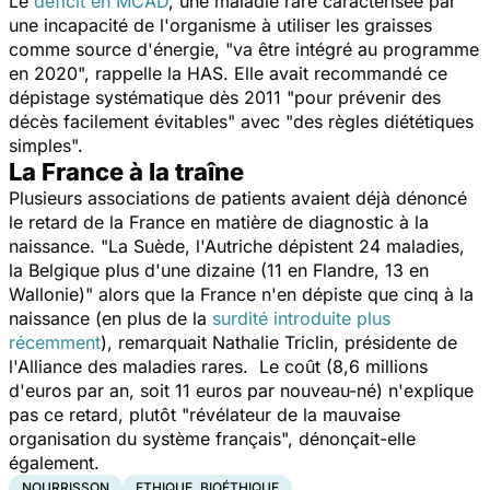
Le
déficit en MCAD
, une maladie rare caractérisée par
une incapacité de l'organisme à utiliser les graisses
comme source d'énergie, "
va être intégré au programme
en 2020
", rappelle la HAS. Elle avait recommandé ce
dépistage systématique dès 2011 "
pour prévenir des
décès facilement évitables
" avec "
des règles diététiques
simples
".
La France à la traîne
Plusieurs associations de patients avaient déjà dénoncé
le retard de la France en matière de diagnostic à la
naissance. "
La Suède, l'Autriche dépistent 24 maladies,
la Belgique plus d'une dizaine (11 en Flandre, 13 en
Wallonie)
" alors que la France n'en dépiste que cinq à la
naissance (en plus de la
surdité introduite plus
récemment
), remarquait Nathalie Triclin, présidente de
l'Alliance des maladies rares. Le coût (8,6 millions
d'euros par an, soit 11 euros par nouveau-né) n'explique
pas ce retard, plutôt "
révélateur de la mauvaise
organisation du système français
", dénonçait-elle
également.
NOURRISSON
ETHIQUE, BIOÉTHIQUE