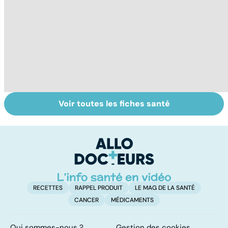
Voir toutes les fiches santé
Votre enfant se
RGO : des
D
gratte : et si
solutions contre
le
c'était la varicelle
le reflux
c
?
gastrique
l
l
RECETTES
RAPPEL PRODUIT
LE MAG DE LA SANTÉ
CANCER
MÉDICAMENTS
Qui sommes-nous ?
Gestion des cookies