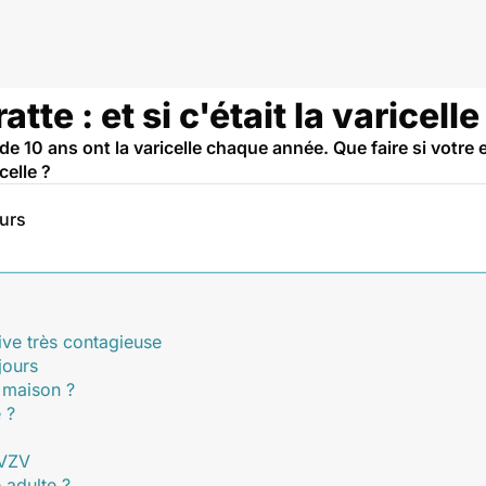
tte : et si c'était la varicelle
 10 ans ont la varicelle chaque année. Que faire si votre
celle ?
eurs
ive très contagieuse
jours
a maison ?
 ?
 VZV
e adulte ?