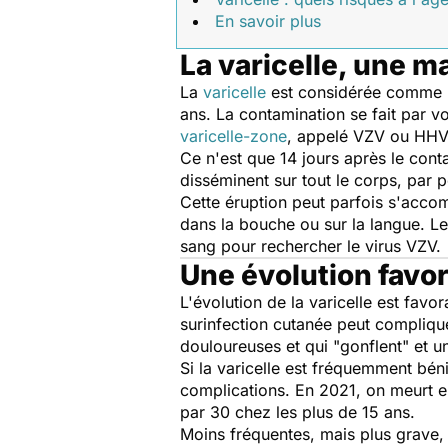
En savoir plus
La varicelle, une m
La
varicelle
est considérée comme la
ans. La contamination se fait par vo
varicelle-zone
, appelé VZV ou HHV-3
Ce n'est que 14 jours après le conta
disséminent sur tout le corps, pa
Cette éruption peut parfois s'acc
dans la bouche ou sur la langue. Le
sang pour rechercher le virus VZV.
Une évolution favor
L'évolution de la varicelle est favo
surinfection cutanée peut compliquer
douloureuses et qui "gonflent" et u
Si la varicelle est fréquemment bé
complications. En 2021, on meurt en
par 30 chez les plus de 15 ans.
Moins fréquentes, mais plus grave, 