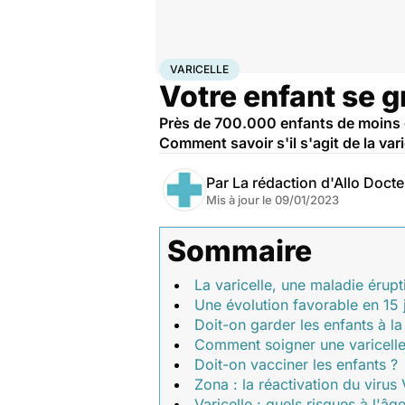
Accueil
Famille
Enfant
Varicelle
VARICELLE
Votre enfant se gra
Près de 700.000 enfants de moins de
Comment savoir s'il s'agit de la vari
Par
La rédaction d'Allo Doct
Mis à jour le
09/01/2023
Sommaire
La varicelle, une maladie érupt
Une évolution favorable en 15 
Doit-on garder les enfants à l
Comment soigner une varicelle
Doit-on vacciner les enfants ?
Zona : la réactivation du virus
Varicelle : quels risques à l'âg