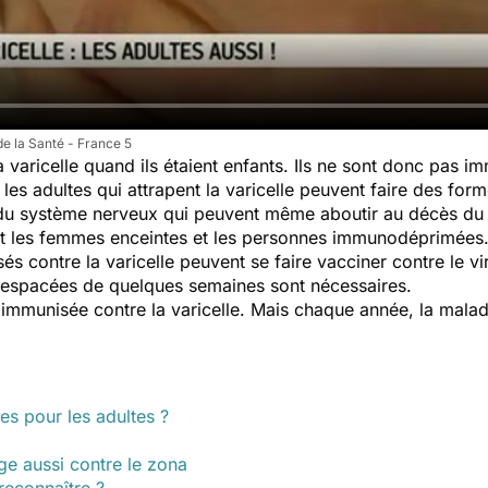
e la Santé - France 5
a varicelle quand ils étaient enfants. Ils ne sont donc pas i
r les adultes qui attrapent la varicelle peuvent faire des f
 du système nerveux qui peuvent même aboutir au décès du 
ont les femmes enceintes et les personnes immunodéprimées
és contre la varicelle peuvent se faire vacciner contre le v
s espacées de quelques semaines sont nécessaires.
 immunisée contre la varicelle. Mais chaque année, la mala
es pour les adultes ?
ège aussi contre le zona