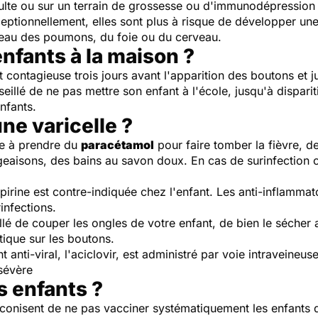
dulte ou sur un terrain de grossesse ou d'immunodépression 
eptionnellement, elles sont plus à risque de développer un
iveau des poumons, du foie ou du cerveau.
enfants à la maison ?
t contagieuse trois jours avant l'apparition des boutons et j
seillé de ne pas mettre son enfant à l'école, jusqu'à dispar
nfants.
e varicelle ?
ste à prendre du
paracétamol
pour faire tomber la fièvre, de
aisons, des bains au savon doux. En cas de surinfection c
spirine est contre-indiquée chez l'enfant. Les anti-inflamma
rinfections.
eillé de couper les ongles de votre enfant, de bien le sécher
ptique sur les boutons.
t anti-viral, l'aciclovir, est administré par voie intraveineu
 sévère
s enfants ?
onisent de ne pas vacciner systématiquement les enfants de 