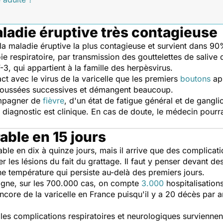
aladie éruptive très contagieuse
 maladie éruptive la plus contagieuse et survient dans 90%
ie respiratoire, par transmission des gouttelettes de salive 
, qui appartient à la famille des
herpèsvirus.
ct avec le virus de la varicelle que les premiers
boutons
app
r poussées successives et démangent beaucoup.
ompagner de
fièvre
, d'un état de fatigue général et de gangli
 diagnostic est clinique. En cas de doute, le médecin pour
able en 15 jours
rable en dix à quinze jours, mais il arrive que des complicat
 les lésions du fait du grattage. Il faut y penser devant de
ne température qui persiste au-delà des premiers jours.
nigne, sur les 700.000 cas, on compte
3.000
hospitalisation
core de la varicelle en France puisqu'il y a 20 décès par an
les complications respiratoires et neurologiques surviennen