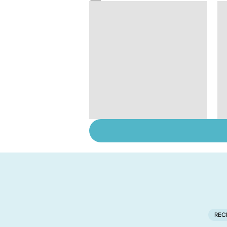
Analyses biologiques
: comment les
interpréter ?
REC