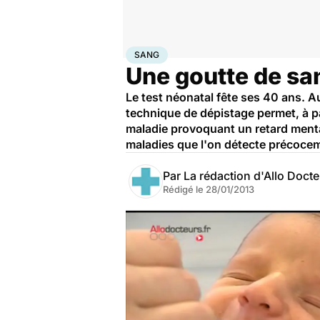
Accueil
Santé
Maladies
Sang
SANG
Une goutte de sa
Le test néonatal fête ses 40 ans. A
technique de dépistage permet, à p
maladie provoquant un retard mental
maladies que l'on détecte précoce
Par
La rédaction d'Allo Doct
Rédigé le
28/01/2013