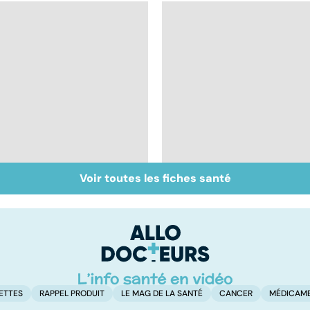
Voir toutes les fiches santé
Tout savoir sur les
La septicémie ou
transfusions
sepsis : quand les
sanguines
germes envahissent
l'organisme
ETTES
RAPPEL PRODUIT
LE MAG DE LA SANTÉ
CANCER
MÉDICAM