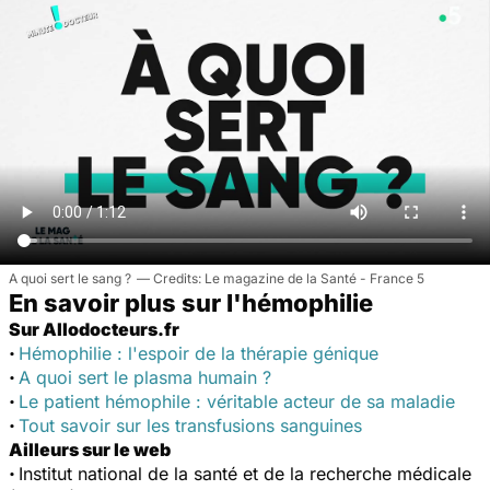
A quoi sert le sang ?
Le magazine de la Santé - France 5
En savoir plus sur l'hémophilie
Sur Allodocteurs.fr
·
Hémophilie : l'espoir de la thérapie génique
·
A quoi sert le plasma humain ?
·
Le patient hémophile : véritable acteur de sa maladie
·
Tout savoir sur les transfusions sanguines
Ailleurs sur le web
·
Institut national de la santé et de la recherche médicale