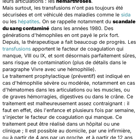
leurs articulations : les
hémarthroses
.
Mais surtout, les transfusions n'ont pas toujours été
sécurisées et ont véhiculé des maladies comme le
sida
ou les
hépatites
. On se rappelle notamment du
scandale
du sang contaminé
dans les années 1980. Des
générations d'hémophiles en ont payé le prix fort.
Depuis, la thérapeutique a fait beaucoup de progrès. Les
transfusions
apportent le facteur de coagulation qui
manque, VIII ou IX, et sont désormais parfaitement sûres,
sans risque de contamination (plus de détails dans le
paragraphe Vivre avec une hémophilie).
Le traitement prophylactique (préventif) est indiqué en
cas d'hémophilie sévère ou modérée, notamment en cas
d'hématomes dans les articulations ou les muscles, ou
de graves hémorragies, digestives ou dans le crâne. Ce
traitement est malheureusement assez contraignant : il
faut en effet, dès l'enfance et plusieurs fois par semaine,
s'injecter le facteur de coagulation qui manque. Ce
traitement peut être réalisé dans un hôpital ou une
clinique ; Il est possible au domicile, par une infirmière,
ou à partir de 4 ans par un proche, et à partir de 12 ans