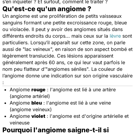
s’en inquiéter ? Et surtout, comment le traiter ?
Qu'est-ce qu'un angiome ?
Un angiome est une prolifération de petits vaisseaux
sanguins formant une petite excroissance rouge, bleue
ou violacée. Il peut y avoir des angiomes situés dans
différents endroits du corps... mais ceux sur la
lèvre
sont
particuliers. Lorsqu’il apparaît sur cette zone, on parle
aussi de "lac veineux", en raison de son aspect bombé et
légèrement translucide. Ces lésions apparaissent
généralement après 60 ans, ce qui leur vaut parfois le
nom peu flatteur d’"angiomes séniles". La couleur de
l’angiome donne une indication sur son origine vasculaire
:
Angiome
rouge
: l'angiome est lié à une artère
(angiome artériel)
Angiome
bleu
: l'angiome est lié à une veine
(angiome veineux)
Angiome
violet
: l'angiome est d'origine artérielle et
veineuse
Pourquoi l'angiome saigne-t-il si