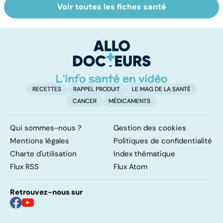
Voir toutes les fiches santé
HPV : tout savoir
Couperose,
Pr
sur les
rosacée... que
p
papillomavirus
faire contre les
de
rougeurs
o
indésirables ?
RECETTES
RAPPEL PRODUIT
LE MAG DE LA SANTÉ
CANCER
MÉDICAMENTS
Qui sommes-nous ?
Gestion des cookies
Mentions légales
Politiques de confidentialité
Charte d'utilisation
Index thématique
Flux RSS
Flux Atom
Retrouvez-nous sur