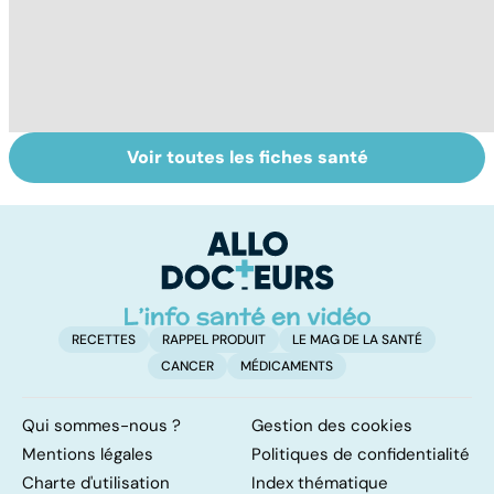
Voir toutes les fiches santé
HPV : tout savoir
La tuberculose
F
sur les
pulmonaire
c
papillomavirus
j
RECETTES
RAPPEL PRODUIT
LE MAG DE LA SANTÉ
CANCER
MÉDICAMENTS
Qui sommes-nous ?
Gestion des cookies
Mentions légales
Politiques de confidentialité
Charte d'utilisation
Index thématique