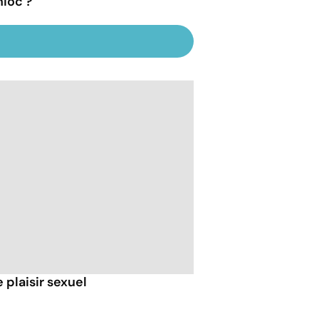
ioc ?
 plaisir sexuel