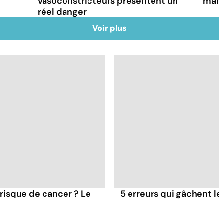
vasoconstricteurs présentent un
man
réel danger
Voir plus
 risque de cancer ? Le
5 erreurs qui gâchent le