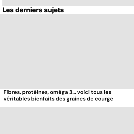
Les derniers sujets
Le magnésium,
Intestin irritable :
Al
un oligo-élément
le régime
pé
vital
FODMAP, une
solution ?
Fibres, protéines, oméga 3... voici tous les
véritables bienfaits des graines de courge