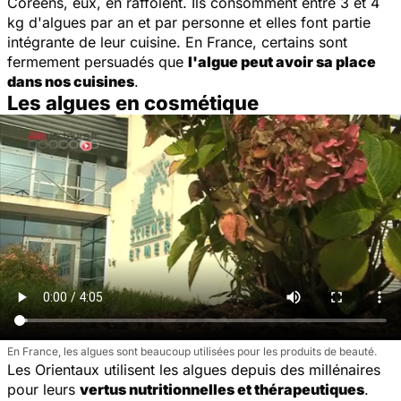
Coréens, eux, en raffolent. Ils consomment entre 3 et 4
kg d'algues par an et par personne et elles font partie
intégrante de leur cuisine. En France, certains sont
fermement persuadés que
l'algue peut avoir sa place
dans nos cuisines
.
Les algues en cosmétique
En France, les algues sont beaucoup utilisées pour les produits de beauté.
Les Orientaux utilisent les algues depuis des millénaires
pour leurs
vertus nutritionnelles et thérapeutiques
.