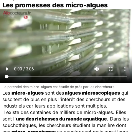
Les promesses des micro-algues
Le potentiel des micro-algues est étudié de près par les chercheurs.
Les
micro-algues
sont des
algues microscopiques
qui
suscitent de plus en plus l'intérêt des chercheurs et des
industriels car leurs applications sont multiples.
Il existe des centaines de milliers de micro-algues. Elles
sont l'
une des richesses du monde aquatique
. Dans les
souchothèques, les chercheurs étudient la manière dont
ces
micro-organismes
se développent mais aussi leurs