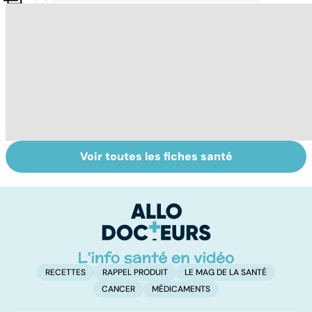
Voir toutes les fiches santé
Le magnésium,
Intestin irritable :
Al
un oligo-élément
le régime
pé
vital
FODMAP, une
solution ?
RECETTES
RAPPEL PRODUIT
LE MAG DE LA SANTÉ
CANCER
MÉDICAMENTS