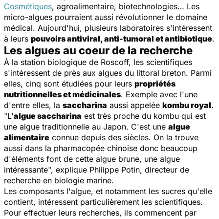
Cosmétiques
, agroalimentaire, biotechnologies… Les
micro-algues pourraient aussi révolutionner le domaine
médical. Aujourd'hui, plusieurs laboratoires s'intéressent
à leurs
pouvoirs antiviral, anti-tumoral et antibiotique
.
Les algues au coeur de la recherche
À la station biologique de Roscoff, les scientifiques
s'intéressent de près aux algues du littoral breton. Parmi
elles, cinq sont étudiées pour leurs
propriétés
nutritionnelles et médicinales
. Exemple avec l'une
d'entre elles, la
saccharina
aussi appelée
kombu royal
.
"
L'
algue saccharina
est très proche du kombu qui est
une algue traditionnelle au Japon. C'est une
algue
alimentaire
connue depuis des siècles. On la trouve
aussi dans la pharmacopée chinoise donc beaucoup
d'éléments font de cette algue brune, une algue
intéressante
", explique Philippe Potin, directeur de
recherche en biologie marine.
Les composants l'algue, et notamment les sucres qu'elle
contient, intéressent particulièrement les scientifiques.
Pour effectuer leurs recherches, ils commencent par