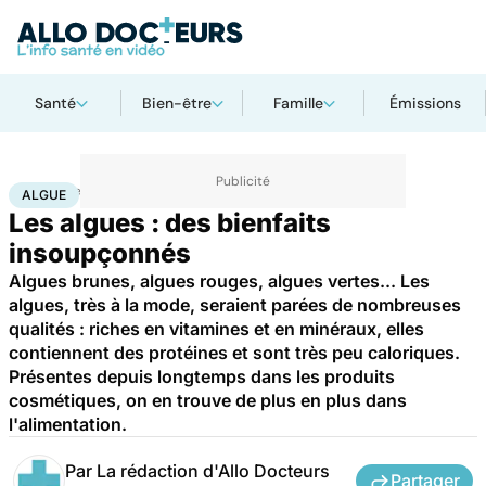
Santé
Bien-être
Famille
Émissions
Accueil
Bien-être
Nutrition
Algue
ALGUE
Les algues : des bienfaits
insoupçonnés
Algues brunes, algues rouges, algues vertes... Les
algues, très à la mode, seraient parées de nombreuses
qualités : riches en vitamines et en minéraux, elles
contiennent des protéines et sont très peu caloriques.
Présentes depuis longtemps dans les produits
cosmétiques, on en trouve de plus en plus dans
l'alimentation.
Par
La rédaction d'Allo Docteurs
Partager