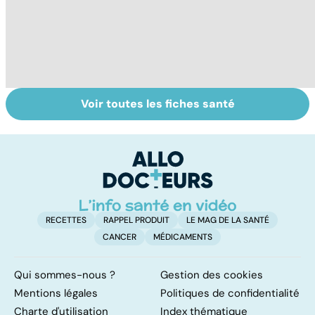
Voir toutes les fiches santé
Bien dormir,
Intestin irritable :
Al
mais... sans
le régime
pé
médicaments !
FODMAP, une
solution ?
RECETTES
RAPPEL PRODUIT
LE MAG DE LA SANTÉ
CANCER
MÉDICAMENTS
Qui sommes-nous ?
Gestion des cookies
Mentions légales
Politiques de confidentialité
Charte d'utilisation
Index thématique