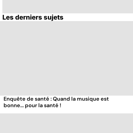
Les derniers sujets
Tout savoir sur le
Mélanome : le
P
cancer de la
plus redouté des
l
vessie
cancers de la
d
peau
Enquête de santé : Quand la musique est
bonne... pour la santé !