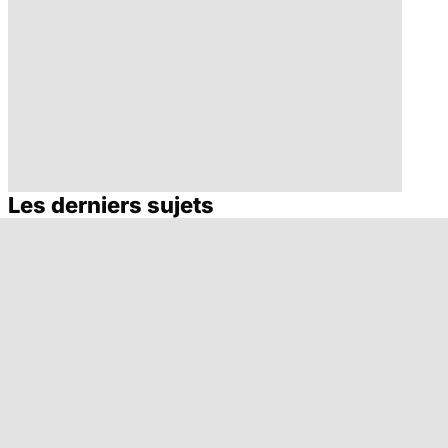
Les derniers sujets
Gynéco : un suivi
Cancer du sein :
pour la vie
toutes
concernées !