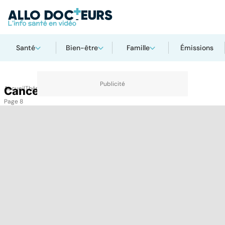
Santé
Bien-être
Famille
Émissions
Accueil
Cancer du sein
Thématiques
Cancer du sein
Page 8