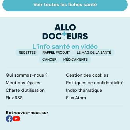
Voir toutes les fiches santé
Mélanome : le
Le lymphome, un
Gy
plus redouté des
cancer peu
po
cancers de la
connu mais
peau
fréquent
RECETTES
RAPPEL PRODUIT
LE MAG DE LA SANTÉ
CANCER
MÉDICAMENTS
Qui sommes-nous ?
Gestion des cookies
Mentions légales
Politiques de confidentialité
Charte d'utilisation
Index thématique
Flux RSS
Flux Atom
Retrouvez-nous sur