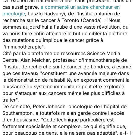
La réaction au traitement a été "sans précédent" dans un
cas aussi grave,
a commenté un autre chercheur en
oncologie
, Laszlo Radvanyi, de l'Institut ontarien de
recherche sur le cancer à Toronto (Canada) : "Nous
sommes aujourd'hui à l'aube d'une vaste révolution, qui
va nous faire enfin atteindre le but de cibler la pléthore
des mutations qu'implique le cancer grâce à
l'immunothérapie".
Cité par la plateforme de ressources
Science Media
Centre
, Alan Melcher, professeur d'immunothérapie de
l'Institut de recherche sur le cancer de Londres, a estimé
que ces travaux "constituent une avancée majeure dans
la démonstration de faisabilité, en exposant comment la
puissance du système immunitaire peut être exploitée
pour s'attaquer aux cancers même les plus difficiles à
traiter".
De son côté, Peter Johnson, oncologue de l'hôpital de
Southampton, a toutefois mis en garde contre l'excès
d'enthousiasme. "Cette technique particulière est
fortement spécialisée et complexe, ce qui signifie que,
pour beaucoup de gens, elle ne sera pas adaptée", a-t-il