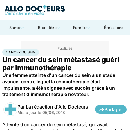
Santé
Bien-être
Famille
Émissions
Accueil
Santé
Maladies
Cancer
Cancer du sein
CANCER DU SEIN
Un cancer du sein métastasé guéri
par immunothérapie
Une femme atteinte d'un cancer du sein à un stade
avancé, contre lequel la chimiothérapie était
impuissante, a été soignée avec succès grâce à un
traitement d’immunothérapie novateur.
Par
La rédaction d'Allo Docteurs
Partager
Mis à jour le
05/06/2018
Atteinte d’un cancer du sein métastasé, qui avait