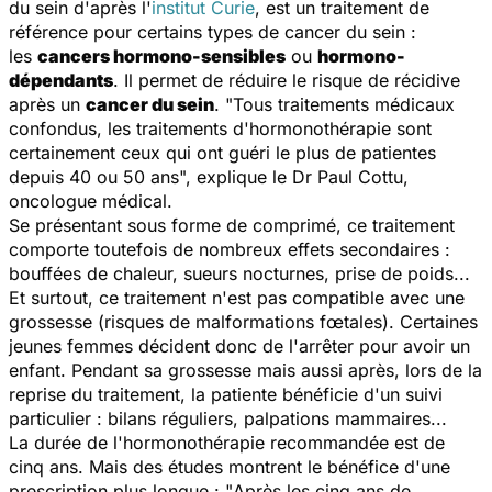
du sein d'après l'
institut Curie
, est un traitement de
référence pour certains types de cancer du sein :
les
cancers hormono-sensibles
ou
hormono-
dépendants
. Il permet de réduire le risque de récidive
après un
cancer du sein
. "
Tous traitements médicaux
confondus, les traitements d'hormonothérapie sont
certainement ceux qui ont guéri le plus de patientes
depuis 40 ou 50 ans
", explique le Dr Paul Cottu,
oncologue médical.
Se présentant sous forme de comprimé, ce traitement
comporte toutefois de nombreux effets secondaires :
bouffées de chaleur, sueurs nocturnes, prise de poids...
Et surtout, ce traitement n'est pas compatible avec une
grossesse (risques de malformations fœtales). Certaines
jeunes femmes décident donc de l'arrêter pour avoir un
enfant. Pendant sa grossesse mais aussi après, lors de la
reprise du traitement, la patiente bénéficie d'un suivi
particulier : bilans réguliers, palpations mammaires...
La durée de l'hormonothérapie recommandée est de
cinq ans. Mais des études montrent le bénéfice d'une
prescription plus longue : "
Après les cinq ans de