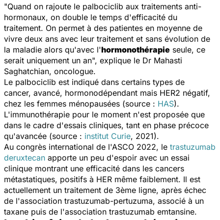
"
Quand on rajoute le palbociclib aux traitements anti-
hormonaux, on double le temps d'efficacité du
traitement. On permet à des patientes en moyenne de
vivre deux ans avec leur traitement et sans évolution de
la maladie alors qu'avec l'
hormonothérapie
seule, ce
serait uniquement un an
", explique le Dr Mahasti
Saghatchian, oncologue.
Le palbociclib est indiqué dans certains types de
cancer, avancé, hormonodépendant mais HER2 négatif,
chez les femmes ménopausées (source :
HAS
).
L'immunothérapie pour le moment n'est proposée que
dans le cadre d'essais cliniques, tant en phase précoce
qu'avancée (source :
institut Curie
, 2021).
Au congrès international de l'ASCO 2022, le
trastuzumab
deruxtecan
apporte un peu d'espoir avec un essai
clinique montrant une efficacité dans les cancers
métastatiques, positifs à HER même faiblement. Il est
actuellement un traitement de 3ème ligne, après échec
de l'association trastuzumab-pertuzuma, associé à un
taxane puis de l'association trastuzumab emtansine.