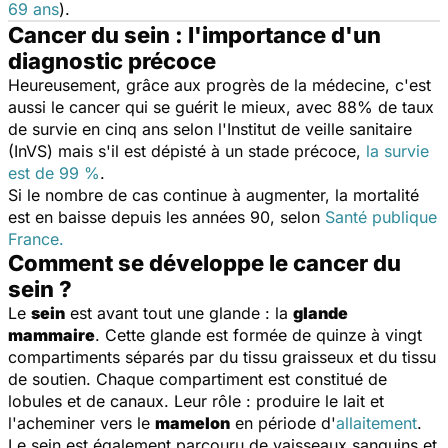
69 ans
).
Cancer du sein : l'importance d'un
diagnostic précoce
Heureusement, grâce aux progrès de la médecine, c'est
aussi le cancer qui se guérit le mieux, avec 88% de taux
de survie en cinq ans selon l'Institut de veille sanitaire
(InVS) mais s'il est dépisté à un stade précoce,
la survie
est de 99 %
.
Si le nombre de cas continue à augmenter, la mortalité
est en baisse depuis les années 90, selon
Santé publique
France.
Comment se développe le cancer du
sein ?
Le
sein
est avant tout une glande : la
glande
mammaire
. Cette glande est formée de quinze à vingt
compartiments séparés par du tissu graisseux et du tissu
de soutien. Chaque compartiment est constitué de
lobules et de canaux. Leur rôle : produire le lait et
l'acheminer vers le
mamelon
en période d'
allaitement
.
Le sein est également parcouru de vaisseaux sanguins et