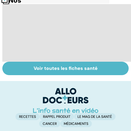
Nos fiches santé
Voir toutes les fiches santé
HPV : tout savoir
Gynéco : un suivi
Ca
sur les
pour la vie
fa
papillomavirus
t
RECETTES
RAPPEL PRODUIT
LE MAG DE LA SANTÉ
CANCER
MÉDICAMENTS