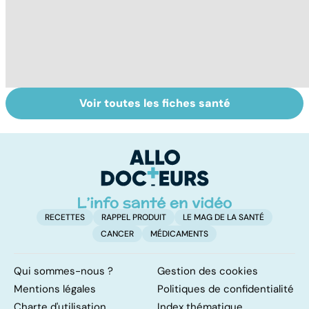
Voir toutes les fiches santé
Gynéco : un suivi
Cancer du sein :
To
pour la vie
toutes
le
concernées !
p
RECETTES
RAPPEL PRODUIT
LE MAG DE LA SANTÉ
CANCER
MÉDICAMENTS
Qui sommes-nous ?
Gestion des cookies
Mentions légales
Politiques de confidentialité
Charte d'utilisation
Index thématique