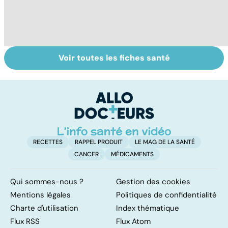
Voir toutes les fiches santé
Gynéco : un suivi
Cancer du sein :
To
pour la vie
toutes
le
concernées !
p
RECETTES
RAPPEL PRODUIT
LE MAG DE LA SANTÉ
CANCER
MÉDICAMENTS
Qui sommes-nous ?
Gestion des cookies
Mentions légales
Politiques de confidentialité
Charte d'utilisation
Index thématique
Flux RSS
Flux Atom