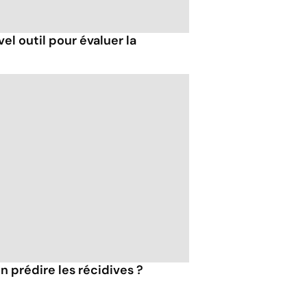
el outil pour évaluer la
n prédire les récidives ?