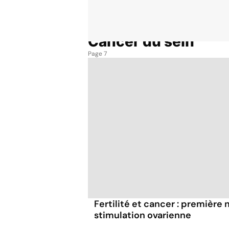
Cancer du sein
Accueil
Thématiques
Cancer du sein
Page 7
Fertilité et cancer : première
stimulation ovarienne