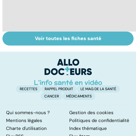
Voir toutes les fiches santé
La tuberculose
Cancer du
Gy
pulmonaire
poumon : le
po
progrès des
traitements
RECETTES
RAPPEL PRODUIT
LE MAG DE LA SANTÉ
CANCER
MÉDICAMENTS
Qui sommes-nous ?
Gestion des cookies
Mentions légales
Politiques de confidentialité
Charte d'utilisation
Index thématique