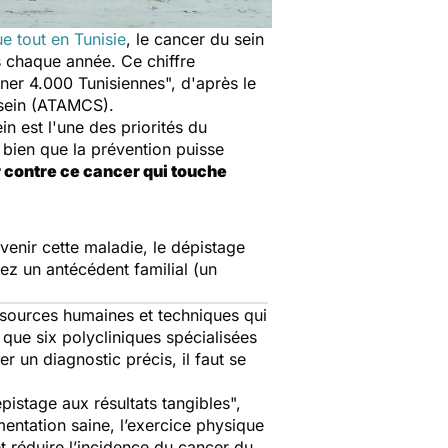
e tout en Tunisie
, le cancer du sein
 chaque année. Ce chiffre
rner 4.000 Tunisiennes
", d'après le
u sein (ATAMCS).
n est l'une des priorités du
s bien que la prévention puisse
r contre ce cancer qui touche
venir cette maladie, le dépistage
vez un antécédent familial (un
essources humaines et techniques qui
 que six polycliniques spécialisées
 un diagnostic précis, il faut se
istage aux résultats tangibles
",
mentation saine, l’exercice physique
et réduire l’incidence du cancer du