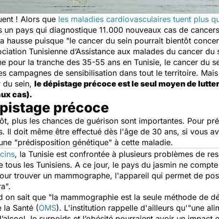
uent ! Alors que
les maladies cardiovasculaires tuent plus qu
 un pays qui diagnostique 11.000 nouveaux cas de cancers
la hausse puisque "
le cancer du sein pourrait bientôt conce
sociation Tunisienne d’Assistance aux malades du cancer d
e pour la tranche des 35-55 ans en Tunisie, le cancer du sei
 les campagnes de sensibilisation dans tout le territoire. Mai
 du sein,
le dépistage précoce est le seul moyen de lutte
ux cas).
pistage précoce
tôt, plus les chances de guérison sont importantes. Pour pré
s. Il doit même être effectué dès l'âge de 30 ans, si vous a
une "prédisposition génétique" à cette maladie.
cins
, la Tunisie est confrontée à plusieurs problèmes de r
 tous les Tunisiens. A ce jour, le pays du jasmin ne compte
t pour trouver un mammographe, l'appareil qui permet de poser
ra".
d on sait que "
la mammographie est la seule méthode de dép
 la Santé (
OMS
). L'institution rappelle d'ailleurs qu'
"une ali
’alcool, le surpoids et l’obésité pourraient avoir un impact 