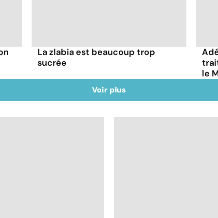
son
La zlabia est beaucoup trop
Adé
sucrée
tra
le 
Voir plus