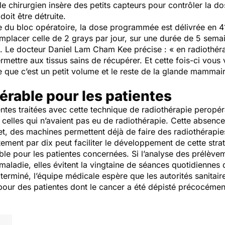
 le chirurgien insère des petits capteurs pour contrôler la 
doit être détruite.
ie du bloc opératoire, la dose programmée est délivrée en 
emplacer celle de 2 grays par jour, sur une durée de 5 semai
ie. Le docteur Daniel Lam Cham Kee précise : «
en radiothér
rmettre aux tissus sains de récupérer. Et cette fois-ci vous 
 que c’est un petit volume et le reste de la glande mammai
érable pour les patientes
entes traitées avec cette technique de radiothérapie peropér
 celles qui n’avaient pas eu de radiothérapie. Cette absen
fet, des machines permettent déjà de faire des radiothérapi
tement par dix peut faciliter le développement de cette stra
able pour les patientes concernées. Si l’analyse des prélève
 maladie, elles évitent la vingtaine de séances quotidiennes 
erminé, l’équipe médicale espère que les autorités sanitaire
our des patientes dont le cancer a été dépisté précocémen