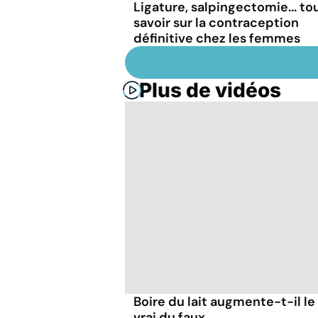
Ligature, salpingectomie... to
savoir sur la contraception
définitive chez les femmes
Plus de vidéos
Boire du lait augmente-t-il le
vrai du faux