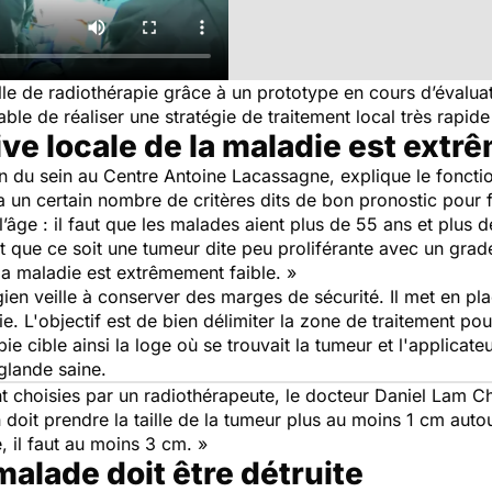
alle de radiothérapie grâce à un prototype en cours d’évalu
ble de réaliser une stratégie de traitement local très rapid
ive locale de la maladie est extr
n du sein au Centre Antoine Lacassagne, explique le foncti
 a un certain nombre de critères dits de bon pronostic pour 
l’âge : il faut que les malades aient plus de 55 ans et plus d
t que ce soit une tumeur dite peu proliférante avec un grade
 la maladie est extrêmement faible.
»
rgien veille à conserver des marges de sécurité. Il met en pl
ie. L'objectif est de bien délimiter la zone de traitement pou
ie cible ainsi la loge où se trouvait la tumeur et l'applicate
 glande saine.
nt choisies par un radiothérapeute, le docteur Daniel Lam C
 doit prendre la taille de la tumeur plus au moins 1 cm autou
 il faut au moins 3 cm.
»
malade doit être détruite