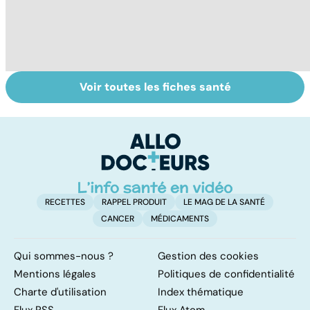
Voir toutes les fiches santé
HPV : tout savoir
Gynéco : un suivi
Ca
sur les
pour la vie
fa
papillomavirus
t
RECETTES
RAPPEL PRODUIT
LE MAG DE LA SANTÉ
CANCER
MÉDICAMENTS
Qui sommes-nous ?
Gestion des cookies
Mentions légales
Politiques de confidentialité
Charte d'utilisation
Index thématique
Flux RSS
Flux Atom