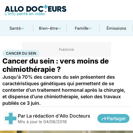
Santé
Bien-être
Famille
Émissions
Accueil
Santé
Maladies
Cancer
Cancer du sein
CANCER DU SEIN
Cancer du sein : vers moins de
chimiothérapie ?
Jusqu'à 70% des cancers du sein présentent des
caractéristiques génétiques qui permettent de se
contenter d’un traitement hormonal après la chirurgie,
et dispense d’une chimiothérapie, selon des travaux
publiés ce 3 juin.
Par
La rédaction d'Allo Docteurs
Partager
Mis à jour le
04/06/2018