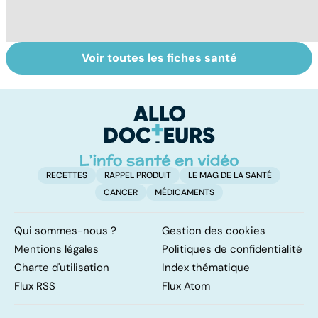
Voir toutes les fiches santé
Quand la maladie
Le lymphome, un
Gy
entraîne la chute
cancer peu
po
des cheveux
connu mais
fréquent
RECETTES
RAPPEL PRODUIT
LE MAG DE LA SANTÉ
CANCER
MÉDICAMENTS
Qui sommes-nous ?
Gestion des cookies
Mentions légales
Politiques de confidentialité
Charte d'utilisation
Index thématique
Flux RSS
Flux Atom