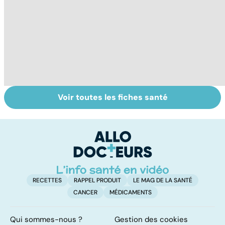
Voir toutes les fiches santé
Quand la maladie
Le lymphome, un
To
entraîne la chute
cancer peu
c
des cheveux
connu mais
fréquent
RECETTES
RAPPEL PRODUIT
LE MAG DE LA SANTÉ
CANCER
MÉDICAMENTS
Qui sommes-nous ?
Gestion des cookies