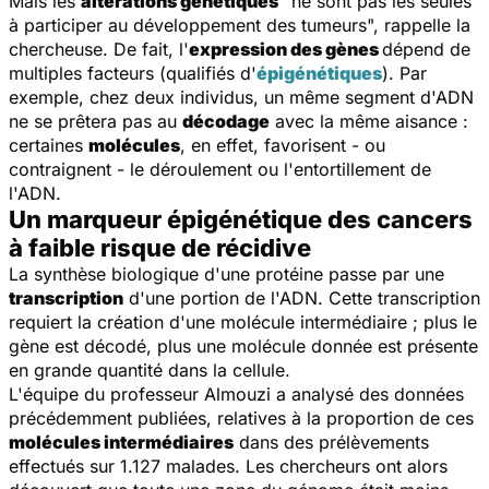
Mais les
altérations génétiques
"ne sont pas les seules
à participer au développement des tumeurs", rappelle la
chercheuse. De fait, l'
expression des gènes
dépend de
multiples facteurs (qualifiés d'
épigénétiques
). Par
exemple, chez deux individus, un même segment d'ADN
ne se prêtera pas au
décodage
avec la même aisance :
certaines
molécules
, en effet, favorisent - ou
contraignent - le déroulement ou l'entortillement de
l'ADN.
Un marqueur épigénétique des cancers
à faible risque de récidive
La synthèse biologique d'une protéine passe par une
transcription
d'une portion de l'ADN. Cette transcription
requiert la création d'une molécule intermédiaire ; plus le
gène est décodé, plus une molécule donnée est présente
en grande quantité dans la cellule.
L'équipe du professeur Almouzi a analysé des données
précédemment publiées, relatives à la proportion de ces
molécules intermédiaires
dans des prélèvements
effectués sur 1.127 malades. Les chercheurs ont alors