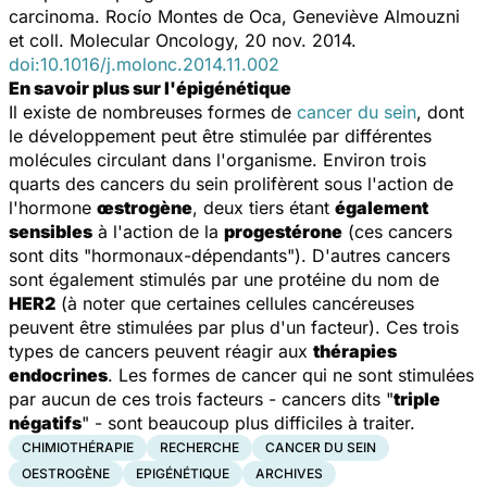
carcinoma.
Rocío Montes de Oca, Geneviève Almouzni
et coll.
Molecular Oncology,
20 nov. 2014.
doi:10.1016/j.molonc.2014.11.002
En savoir plus sur l'épigénétique
Il existe de nombreuses formes de
cancer du sein
, dont
le développement peut être stimulée par différentes
molécules circulant dans l'organisme. Environ trois
quarts des cancers du sein prolifèrent sous l'action de
l'hormone
œstrogène
, deux tiers étant
également
sensibles
à l'action de la
progestérone
(ces cancers
sont dits "hormonaux-dépendants"). D'autres cancers
sont également stimulés par une protéine du nom de
HER2
(à noter que certaines cellules cancéreuses
peuvent être stimulées par plus d'un facteur). Ces trois
types de cancers peuvent réagir aux
thérapies
endocrines
. Les formes de cancer qui ne sont stimulées
par aucun de ces trois facteurs - cancers dits "
triple
négatifs
" - sont beaucoup plus difficiles à traiter.
CHIMIOTHÉRAPIE
RECHERCHE
CANCER DU SEIN
OESTROGÈNE
EPIGÉNÉTIQUE
ARCHIVES