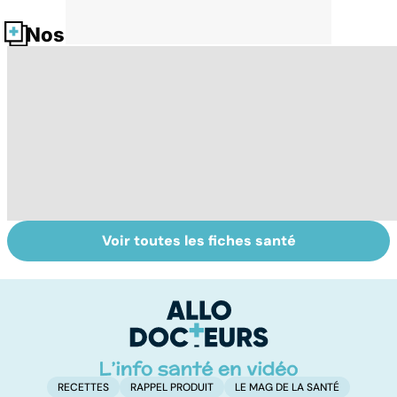
Nos fiches santé
Voir toutes les fiches santé
HPV : tout savoir
Quand la maladie
C
sur les
entraîne la chute
p
papillomavirus
des cheveux
p
t
RECETTES
RAPPEL PRODUIT
LE MAG DE LA SANTÉ