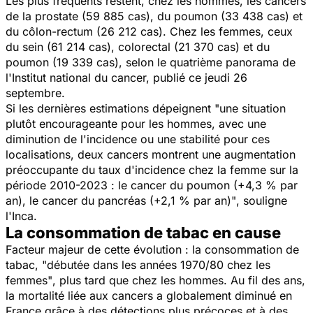
Les plus fréquents restent, chez les hommes, les cancers
de la prostate (59 885 cas), du poumon (33 438 cas) et
du côlon-rectum (26 212 cas). Chez les femmes, ceux
du sein (61 214 cas), colorectal (21 370 cas) et du
poumon (19 339 cas), selon le quatrième panorama de
l'Institut national du cancer, publié ce jeudi 26
septembre.
Si les dernières estimations dépeignent
"une situation
plutôt encourageante pour les hommes, avec une
diminution de l'incidence ou une stabilité pour ces
localisations, deux cancers montrent une augmentation
préoccupante du taux d'incidence chez la femme sur la
période 2010-2023 : le cancer du poumon (+4,3 % par
an), le cancer du pancréas (+2,1 % par an)"
, souligne
l'Inca.
La consommation de tabac en cause
Facteur majeur de cette évolution : la consommation de
tabac,
"débutée dans les années 1970/80 chez les
femmes"
, plus tard que chez les hommes. Au fil des ans,
la mortalité liée aux cancers a globalement diminué en
France grâce à des détections plus précoces et à des