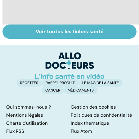
Voir toutes les fiches santé
HPV : tout savoir
Tout savoir sur le
M
sur les
cancer de la
p
papillomavirus
vessie
c
p
RECETTES
RAPPEL PRODUIT
LE MAG DE LA SANTÉ
CANCER
MÉDICAMENTS
Qui sommes-nous ?
Gestion des cookies
Mentions légales
Politiques de confidentialité
Charte d'utilisation
Index thématique
Flux RSS
Flux Atom