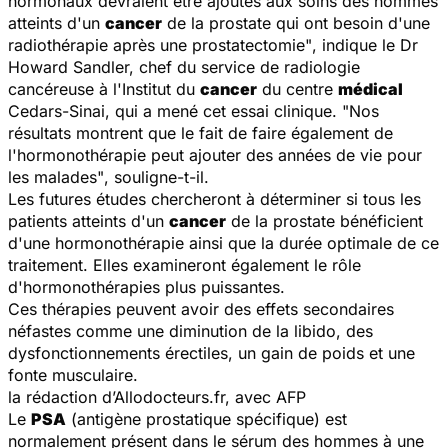
hormonaux devraient être ajoutés aux soins des hommes
atteints d'un
cancer
de la prostate qui ont besoin d'une
radiothérapie après une prostatectomie"
, indique le Dr
Howard Sandler, chef du service de radiologie
cancéreuse à l'Institut du
cancer
du centre
médical
Cedars-Sinai, qui a mené cet essai clinique.
"Nos
résultats montrent que le fait de faire également de
l'hormonothérapie peut ajouter des années de vie pour
les malades"
, souligne-t-il.
Les futures études chercheront à déterminer si tous les
patients atteints d'un
cancer
de la prostate bénéficient
d'une hormonothérapie ainsi que la durée optimale de ce
traitement. Elles examineront également le rôle
d'hormonothérapies plus puissantes.
Ces thérapies peuvent avoir des effets secondaires
néfastes comme une diminution de la libido, des
dysfonctionnements érectiles, un gain de poids et une
fonte musculaire.
la rédaction d’Allodocteurs.fr, avec AFP
Le
PSA
(antigène prostatique spécifique) est
normalement présent dans le sérum des hommes à une