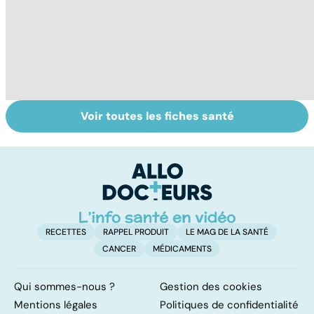
Voir toutes les fiches santé
HPV : tout savoir
Tout savoir sur
L'
sur les
nos excréments
m
papillomavirus
h
RECETTES
RAPPEL PRODUIT
LE MAG DE LA SANTÉ
CANCER
MÉDICAMENTS
Qui sommes-nous ?
Gestion des cookies
Mentions légales
Politiques de confidentialité